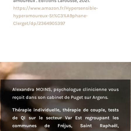
amoureux . Éditions Larousse, 2021.
https://www.amazon.fr/Hypersensible-
hyperamoureux-St%C3%A9phane-
Clerget/dp/2364905397
Alexandra MOINS, psychologue clinicienne vous
reçoit dans son cabinet de Puget sur Argens.
Thérapie individuelle, thérapie de couple, tests
de QI sur le secteur Var Est regroupant les
communes de Fréjus, Saint Raphaël,